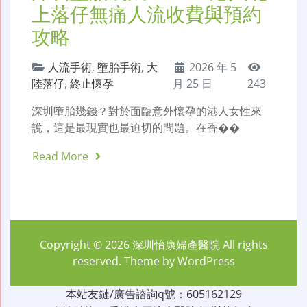
上落仔無痛人流收費與預約
攻略
人流手術
,
墮胎手術
,
大
2026 年 5
陸落仔
,
終止懷孕
月 25 日
243
深圳墮胎幾錢？對於面臨意外懷孕的港人女性來
說，這是最現實也最迫切的問題。在香��
Read More
Copyright © 2026
深圳怡康婦產醫院
All rights
reserved. Theme by
WordPress
本站友鏈/廣告諮詢q號：605162129