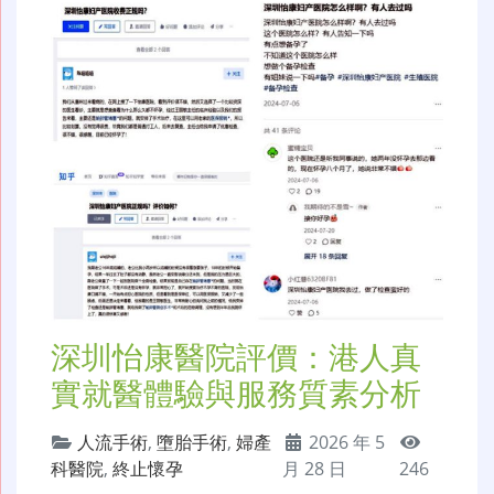
深圳怡康醫院評價：港人真
實就醫體驗與服務質素分析
人流手術
,
墮胎手術
,
婦產
2026 年 5
科醫院
,
終止懷孕
月 28 日
246