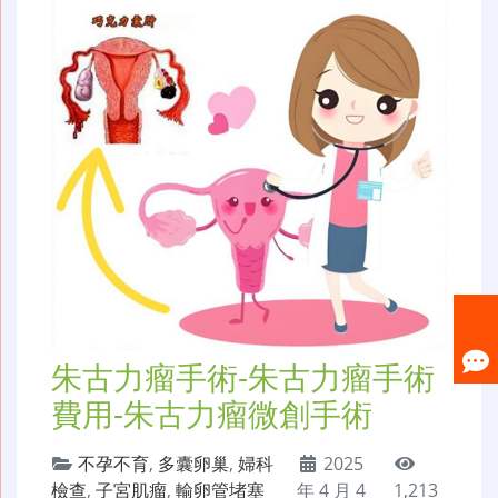
朱古力瘤手術-朱古力瘤手術
費用-朱古力瘤微創手術
不孕不育
,
多囊卵巢
,
婦科
2025
檢查
,
子宮肌瘤
,
輸卵管堵塞
年 4 月 4
1,213