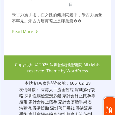
日
朱古力瘤手術，在女性的健康問題中，朱古力瘤並
不罕見。朱古力瘤實際上是卵巢囊��
Read More
Copyright © 2025
深圳怡康婦產醫院
All rights
reserved. Theme by
WordPress
本站友鏈/廣告諮詢q號：605162129
友情鏈接：
香港人工流產醫院
深圳落仔攻
略
深圳性病檢查幾多錢
家計會終止懷孕等
幾耐
家計會終止懷孕
家計會堕胎手術
香
預
港藥流
香港堕胎
深圳落仔幾錢
香港流產
手術
家計會婦科檢查
深圳無痛人流
深圳