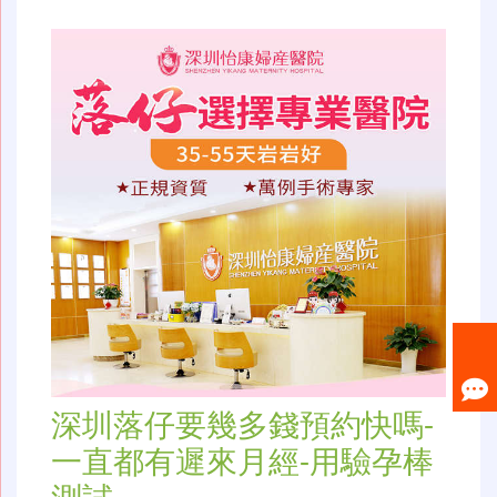
深圳落仔要幾多錢預約快嗎-
一直都有遲來月經-用驗孕棒
測試