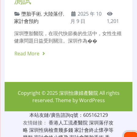
墮胎手術
,
大陸落仔
,
2025 年 10
家計會預約
月 9 日
1,201
深圳墮胎醫院，在現代快節奏的生活中，女性生殖
健康問題日益受到關注。深圳作為��
Read More
Copyright © 2025
深圳怡康婦產醫院
All rights
reserved. Theme by
WordPress
本站友鏈/廣告諮詢q號：605162129
友情鏈接：
香港人工流產醫院
深圳落仔攻
略
深圳性病檢查幾多錢
家計會終止懷孕等