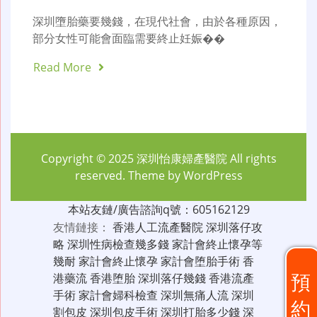
深圳墮胎藥要幾錢，在現代社會，由於各種原因，
部分女性可能會面臨需要終止妊娠��
Read More
Copyright © 2025
深圳怡康婦產醫院
All rights
reserved. Theme by
WordPress
本站友鏈/廣告諮詢q號：605162129
友情鏈接：
香港人工流產醫院
深圳落仔攻
略
深圳性病檢查幾多錢
家計會終止懷孕等
幾耐
家計會終止懷孕
家計會堕胎手術
香
預
港藥流
香港堕胎
深圳落仔幾錢
香港流產
手術
家計會婦科檢查
深圳無痛人流
深圳
約
割包皮
深圳包皮手術
深圳打胎多少錢
深