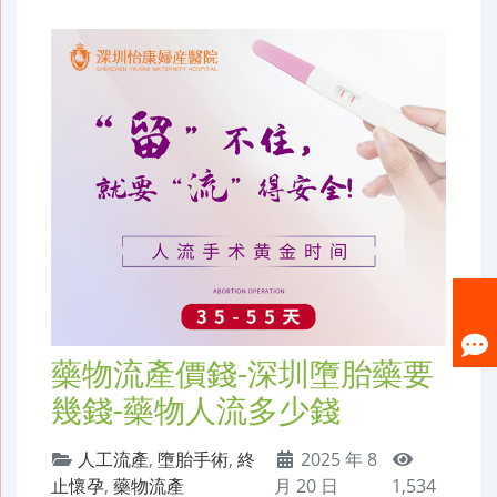
藥物流產價錢-深圳墮胎藥要
幾錢-藥物人流多少錢
人工流產
,
墮胎手術
,
終
2025 年 8
止懷孕
,
藥物流產
月 20 日
1,534