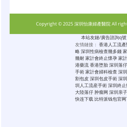
Copyright © 2025
深圳怡康婦產醫院
All rig
本站友鏈/廣告諮詢q號：6
友情鏈接：
香港人工流產
略
深圳性病檢查幾多錢
幾耐
家計會終止懷孕
家
港藥流
香港堕胎
深圳落
手術
家計會婦科檢查
深
割包皮
深圳包皮手術
深
圳人工流産手術
深圳終止
大陸落仔
肿瘤网
深圳亲
快连下载
比特派钱包官网