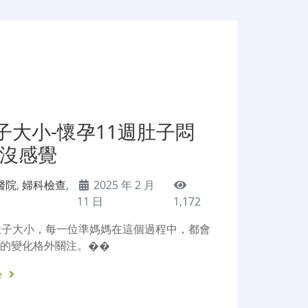
子大小-懷孕11週肚子悶
週沒感覺
醫院
,
婦科檢查
,
2025 年 2 月
11 日
1,172
肚子大小，每一位準媽媽在這個過程中，都會
體的變化格外關注。��
e