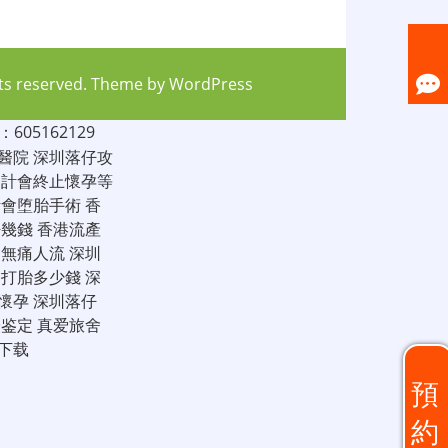
hts reserved. Theme by
WordPress
05162129
醫院
深圳落仔攻
家計會終止懷孕等
計會堕胎手術
香
仔幾錢
香港流產
圳無痛人流
深圳
圳打胎多少錢
深
懷孕
深圳落仔
子鉴定
真爱旅舍
下载
預
約