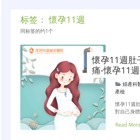
标签：
懷孕11週
同标签的约1个
懷孕11週肚
痛-懷孕11
婦產科
產檢
懷孕11週
對自己身
Read Mor