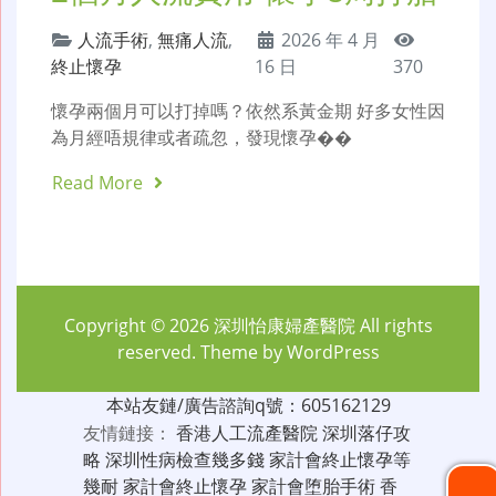
人流手術
,
無痛人流
,
2026 年 4 月
終止懷孕
16 日
370
懷孕兩個月可以打掉嗎？依然系黃金期 好多女性因
為月經唔規律或者疏忽，發現懷孕��
Read More
Copyright © 2026
深圳怡康婦產醫院
All rights
reserved. Theme by
WordPress
本站友鏈/廣告諮詢q號：605162129
友情鏈接：
香港人工流產醫院
深圳落仔攻
略
深圳性病檢查幾多錢
家計會終止懷孕等
幾耐
家計會終止懷孕
家計會堕胎手術
香