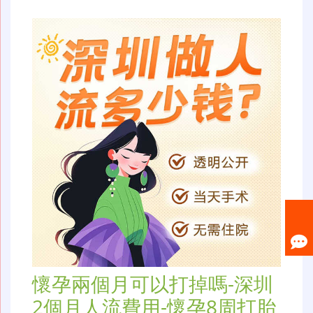
懷孕兩個月可以打掉嗎-深圳
2個月人流費用-懷孕8周打胎