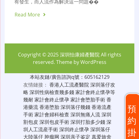
有發生，而人流作為解決這一問題��
Read More
Copyright © 2025
深圳怡康婦產醫院
All rights
reserved. Theme by
WordPress
本站友鏈/廣告諮詢q號：605162129
友情鏈接：
香港人工流產醫院
深圳落仔攻
略
深圳性病檢查幾多錢
家計會終止懷孕等
幾耐
家計會終止懷孕
家計會堕胎手術
香
預
港藥流
香港堕胎
深圳落仔幾錢
香港流產
手術
家計會婦科檢查
深圳無痛人流
深圳
約
割包皮
深圳包皮手術
深圳打胎多少錢
深
圳人工流産手術
深圳終止懷孕
深圳落仔
掛
大陸落仔
肿瘤网
深圳亲子鉴定
真爱旅舍