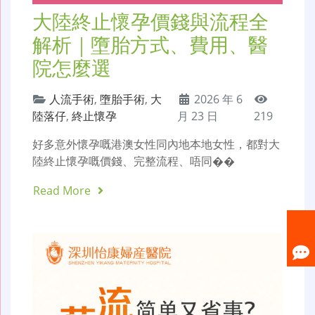
大陸終止懷孕價錢與流程全
解析｜墮胎方式、費用、醫
院怎麼選
人流手術
,
墮胎手術
,
大
2026 年 6
陸落仔
,
終止懷孕
月 23 日
219
好多意外懷孕嘅港澳女性同內地本地女性，都對大
陸終止懷孕嘅價錢、完整流程、唔同��
Read More