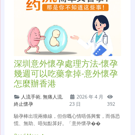
深圳意外懷孕處理方法-懷孕
幾週可以吃藥拿掉-意外懷孕
怎麼辦香港
人流手術
,
無痛人流
,
2026 年 4 月
終止懷孕
23 日
392
驗孕棒出現兩條線，但你嘅心情唔係興奮，而係恐
慌、無助、唔知點算好。「意外懷孕��