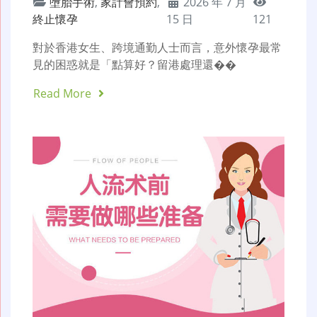
墮胎手術
,
家計會預約
,
2026 年 7 月
終止懷孕
15 日
121
對於香港女生、跨境通勤人士而言，意外懷孕最常
見的困惑就是「點算好？留港處理還��
Read More