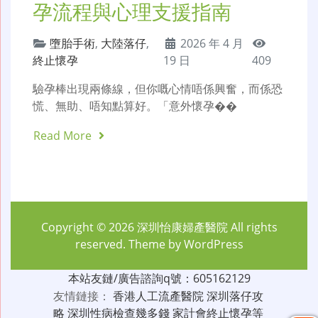
孕流程與心理支援指南
墮胎手術
,
大陸落仔
,
2026 年 4 月
終止懷孕
19 日
409
驗孕棒出現兩條線，但你嘅心情唔係興奮，而係恐
慌、無助、唔知點算好。「意外懷孕��
Read More
Copyright © 2026
深圳怡康婦產醫院
All rights
reserved. Theme by
WordPress
本站友鏈/廣告諮詢q號：605162129
友情鏈接：
香港人工流產醫院
深圳落仔攻
略
深圳性病檢查幾多錢
家計會終止懷孕等