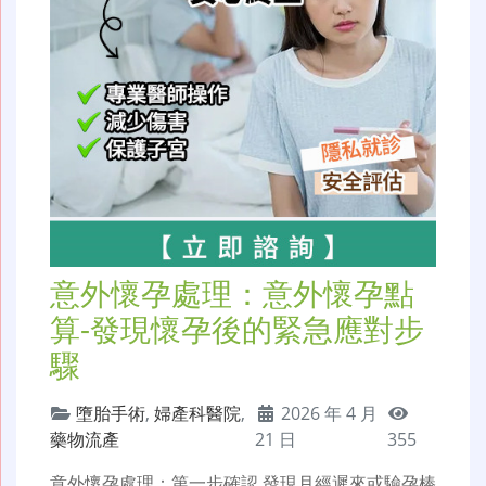
意外懷孕處理：意外懷孕點
算-發現懷孕後的緊急應對步
驟
墮胎手術
,
婦產科醫院
,
2026 年 4 月
藥物流產
21 日
355
意外懷孕處理：第一步確認 發現月經遲來或驗孕棒