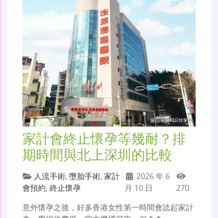
家計會終止懷孕等幾耐？排
期時間與北上深圳的比較
人流手術
,
墮胎手術
,
家計
2026 年 6
會預約
,
終止懷孕
月 10 日
270
意外懷孕之後，好多香港女性第一時間會諗起家計