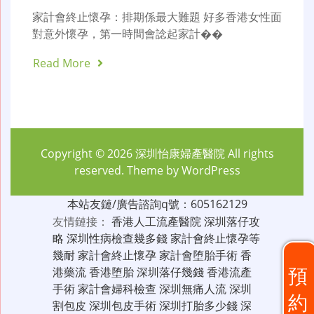
家計會終止懷孕：排期係最大難題 好多香港女性面
對意外懷孕，第一時間會諗起家計��
Read More
Copyright © 2026
深圳怡康婦產醫院
All rights
reserved. Theme by
WordPress
本站友鏈/廣告諮詢q號：605162129
友情鏈接：
香港人工流產醫院
深圳落仔攻
略
深圳性病檢查幾多錢
家計會終止懷孕等
幾耐
家計會終止懷孕
家計會堕胎手術
香
預
港藥流
香港堕胎
深圳落仔幾錢
香港流產
手術
家計會婦科檢查
深圳無痛人流
深圳
約
割包皮
深圳包皮手術
深圳打胎多少錢
深