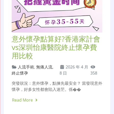
意外懷孕點算好?香港家計會
vs深圳怡康醫院終止懷孕費
用比較
人流手術
,
無痛人流
,
2026 年 4 月
終止懷孕
8 日
358
突發狀況：意外懷孕，點揀先最安全？ 當發現意外
懷孕，好多女性都會陷入迷茫。係��
Read More