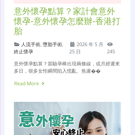
意外懷孕點算？家計會意外
懷孕-意外懷孕怎麼辦-香港打
胎
人流手術
,
墮胎手術
,
2026 年 5 月
終止懷孕
25 日
245
意外懷孕點算？當驗孕棒出現兩條線，或月經遲來
多日，很多女性瞬間陷入慌亂、焦慮��
Read More