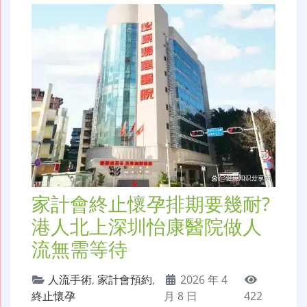
家計會終止懷孕排期要幾耐?
港人北上深圳怡康醫院做人
流無需等待
人流手術
,
家計會預約
,
2026 年 4
終止懷孕
月 8 日
422