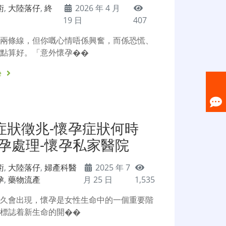
術
,
大陸落仔
,
終
2026 年 4 月
19 日
407
現兩條線，但你嘅心情唔係興奮，而係恐慌、
知點算好。「意外懷孕��
e
症狀徵兆-懷孕症狀何時
懷孕處理-懷孕私家醫院
術
,
大陸落仔
,
婦產科醫
2025 年 7
孕
,
藥物流產
月 25 日
1,535
多久會出現，懷孕是女性生命中的一個重要階
僅標誌着新生命的開��