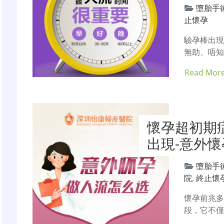
墮胎手
止懷孕
驗孕棒出
無助、唔
Read Mor
懷孕超初期
出現-意外
墮胎手
院
,
終止懷
懷孕前兆
段，它不