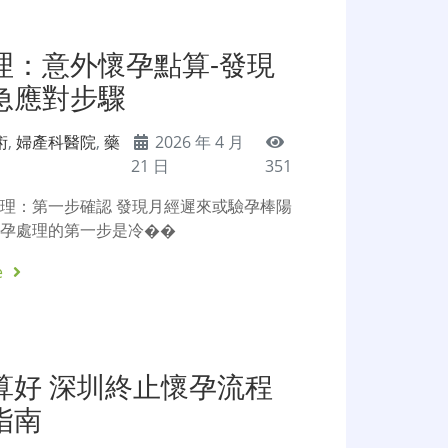
理：意外懷孕點算-發現
急應對步驟
術
,
婦產科醫院
,
藥
2026 年 4 月
21 日
351
理：第一步確認 發現月經遲來或驗孕棒陽
懷孕處理的第一步是冷��
e
算好 深圳終止懷孕流程
指南