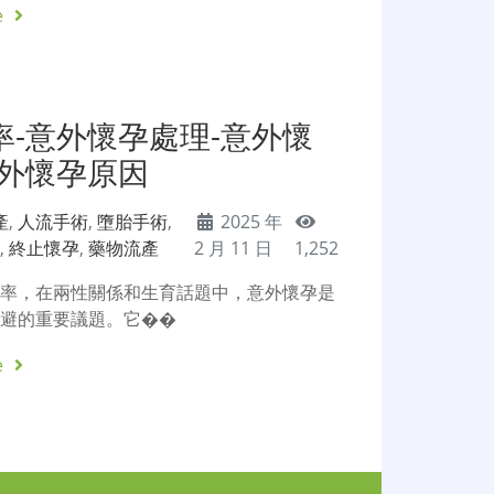
e
率-意外懷孕處理-意外懷
意外懷孕原因
產
,
人流手術
,
墮胎手術
,
2025 年
院
,
終止懷孕
,
藥物流產
2 月 11 日
1,252
機率，在兩性關係和生育話題中，意外懷孕是
迴避的重要議題。它��
e