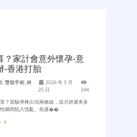
算？家計會意外懷孕-意
辦-香港打胎
術
,
墮胎手術
,
終
2026 年 5 月
25 日
244
點算？當驗孕棒出現兩條線，或月經遲來多
女性瞬間陷入慌亂、焦慮��
e