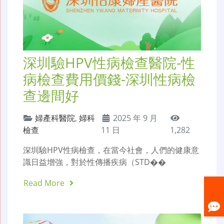
深圳驗HPV性病檢查醫院-性
病檢查費用價錢-深圳性病檢
查邊間好
婦產科醫院
,
婦科
2025 年 9 月
檢查
11 日
1,282
深圳驗HPV性病檢查，在當今社會，人們的健康意
識日益增強，對於性傳播疾病（STD��
Read More