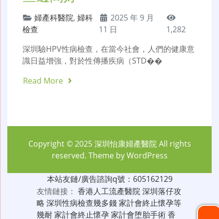
婦產科醫院
,
婦科
2025 年 9 月
檢查
11 日
1,282
深圳驗HPV性病檢查，在當今社會，人們的健康意
識日益增強，對於性傳播疾病（STD��
Read More
Copyright © 2025
深圳怡康婦產醫院
All rights
reserved. Theme by
WordPress
本站友鏈/廣告諮詢q號：605162129
友情鏈接：
香港人工流產醫院
深圳落仔攻
略
深圳性病檢查幾多錢
家計會終止懷孕等
幾耐
家計會終止懷孕
家計會堕胎手術
香