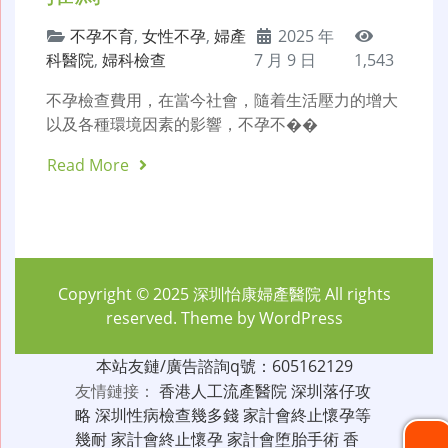
不孕不育
,
女性不孕
,
婦產
2025 年
科醫院
,
婦科檢查
7 月 9 日
1,543
不孕檢查費用，在當今社會，隨着生活壓力的增大
以及各種環境因素的影響，不孕不��
Read More
Copyright © 2025
深圳怡康婦產醫院
All rights
reserved. Theme by
WordPress
本站友鏈/廣告諮詢q號：605162129
友情鏈接：
香港人工流產醫院
深圳落仔攻
略
深圳性病檢查幾多錢
家計會終止懷孕等
幾耐
家計會終止懷孕
家計會堕胎手術
香