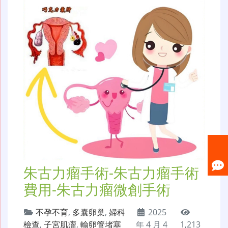
朱古力瘤手術-朱古力瘤手術
費用-朱古力瘤微創手術
不孕不育
,
多囊卵巢
,
婦科
2025
檢查
,
子宮肌瘤
,
輸卵管堵塞
年 4 月 4
1,213