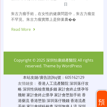
日
朱古力瘤手術，在女性的健康問題中，朱古力瘤並
不罕見。朱古力瘤實際上是卵巢囊��
Read More
Copyright © 2025
深圳怡康婦產醫院
All rights
reserved. Theme by
WordPress
本站友鏈/廣告諮詢q號：605162129
友情鏈接：
香港人工流產醫院
深圳落仔攻
略
深圳性病檢查幾多錢
家計會終止懷孕等
幾耐
家計會終止懷孕
家計會堕胎手術
香
預
港藥流
香港堕胎
深圳落仔幾錢
香港流產
手術
家計會婦科檢查
深圳無痛人流
深圳