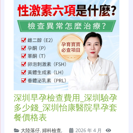
深圳早孕檢查費用_深圳驗孕
多少錢_深圳怡康醫院早孕套
餐價格表
大陸落仔
,
婦科檢查
,
2026 年 4 月