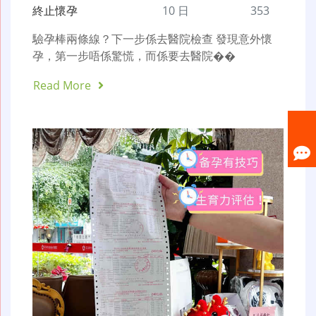
終止懷孕
10 日
353
驗孕棒兩條線？下一步係去醫院檢查 發現意外懷
孕，第一步唔係驚慌，而係要去醫院��
Read More