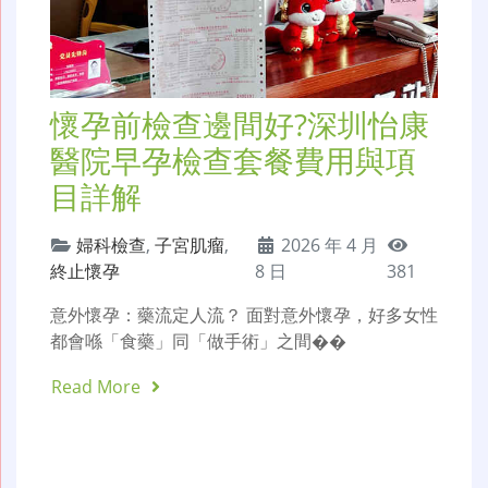
懷孕前檢查邊間好?深圳怡康
醫院早孕檢查套餐費用與項
目詳解
婦科檢查
,
子宮肌瘤
,
2026 年 4 月
終止懷孕
8 日
381
意外懷孕：藥流定人流？ 面對意外懷孕，好多女性
都會喺「食藥」同「做手術」之間��
Read More