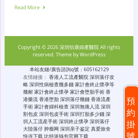
Read More
Copyright © 2026
深圳怡康婦產醫院
All rights
reserved. Theme by
WordPress
本站友鏈/廣告諮詢q號：605162129
友情鏈接：
香港人工流產醫院
深圳落仔攻
略
深圳性病檢查幾多錢
家計會終止懷孕等
幾耐
家計會終止懷孕
家計會堕胎手術
香
預
港藥流
香港堕胎
深圳落仔幾錢
香港流產
手術
家計會婦科檢查
深圳無痛人流
深圳
約
割包皮
深圳包皮手術
深圳打胎多少錢
深
圳人工流産手術
深圳終止懷孕
深圳落仔
掛
大陸落仔
肿瘤网
深圳亲子鉴定
真爱旅舍
號
快连下载
比特派钱包官网下载