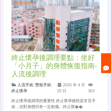
終止懷孕後調理要點：坐好
「小月子」的身體恢復指南-
人流後調理
人流手術
,
墮胎手術
,
2026 年 4 月
終止懷孕
20 日
363
終止懷孕後調理的重要性 終止懷孕雖然是常見手
術，但對身體仍有一定創傷。終止懷��