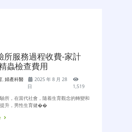
驗所服務過程收費-家計
圳精蟲檢查費用
育
,
婦產科醫
2025 年 8 月 28
日
1,519
化驗所，在當代社會，隨着生育觀念的轉變和
的提升，男性生育健��
e