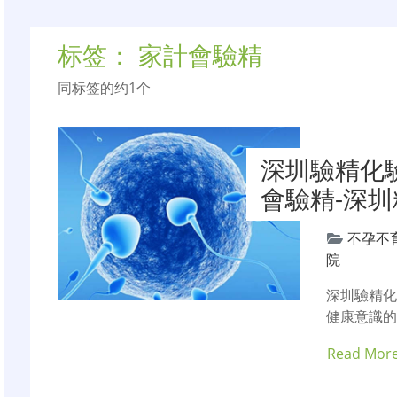
标签：
家計會驗精
同标签的约1个
深圳驗精化
會驗精-深
不孕不
院
深圳驗精
健康意識
Read Mor