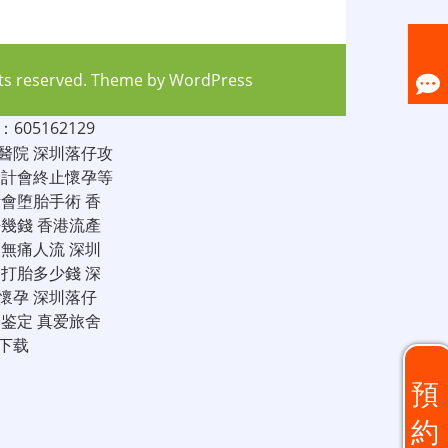
hts reserved. Theme by
WordPress
05162129
醫院
深圳落仔攻
家計會終止懷孕等
計會堕胎手術
香
仔幾錢
香港流產
圳無痛人流
深圳
圳打胎多少錢
深
懷孕
深圳落仔
子鉴定
真爱旅舍
下载
預
約