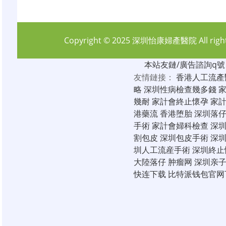
Copyright © 2025
深圳怡康婦產醫院
All rig
本站友鏈/廣告諮詢q號：6
友情鏈接：
香港人工流產
略
深圳性病檢查幾多錢
幾耐
家計會終止懷孕
家
港藥流
香港堕胎
深圳落
手術
家計會婦科檢查
深
割包皮
深圳包皮手術
深
圳人工流産手術
深圳終止
大陸落仔
肿瘤网
深圳亲
快连下载
比特派钱包官网