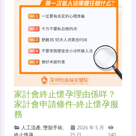
家計會終止懷孕理由係咩？
家計會申請條件-終止懷孕服
務
人工流產
,
墮胎手術
,
2026 年 5 月
終止懷孕
25 日
240