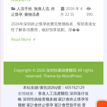
人流手術
,
無痛人流
,
終
2026 年 4
止懷孕
,
藥物流產
月 22 日
390
2026年深圳終止懷孕收費完整價格表，幫助香港女
性了解各項費用，做好預算規劃。深��
Read More
Copyright © 2026
深圳怡康婦產醫院
All rights
reserved. Theme by
WordPress
本站友鏈/廣告諮詢q號：605162129
友情鏈接：
香港人工流產醫院
深圳落仔攻
略
深圳性病檢查幾多錢
家計會終止懷孕等
幾耐
家計會終止懷孕
家計會堕胎手術
香