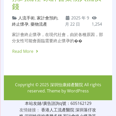
錢
人流手術
,
家計會預約
,
2025 年 9
終止懷孕
,
藥物流產
月 22 日
1,254
家計會終止懷孕，在現代社會，由於各種原因，部
分女性可能會面臨需要終止懷孕的��
Read More
Copyright © 2025
深圳怡康婦產醫院
All rights
reserved. Theme by
WordPress
本站友鏈/廣告諮詢q號：605162129
友情鏈接：
香港人工流產醫院
深圳落仔攻