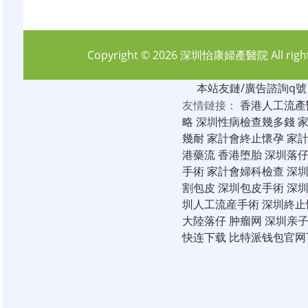
Copyright © 2026
深圳怡康婦產醫院
All rig
本站友鏈/廣告諮詢q號：6
友情鏈接：
香港人工流產
略
深圳性病檢查幾多錢
幾耐
家計會終止懷孕
家
港藥流
香港堕胎
深圳落
手術
家計會婦科檢查
深
割包皮
深圳包皮手術
深
圳人工流産手術
深圳終止
大陸落仔
肿瘤网
深圳亲
快连下载
比特派钱包官网