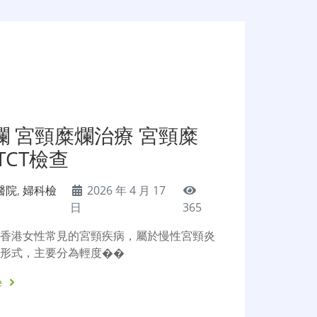
 宮頸糜爛治療 宮頸糜
TCT檢查
醫院
,
婦科檢
2026 年 4 月 17
日
365
是香港女性常見的宮頸疾病，屬於慢性宮頸炎
現形式，主要分為輕度��
e