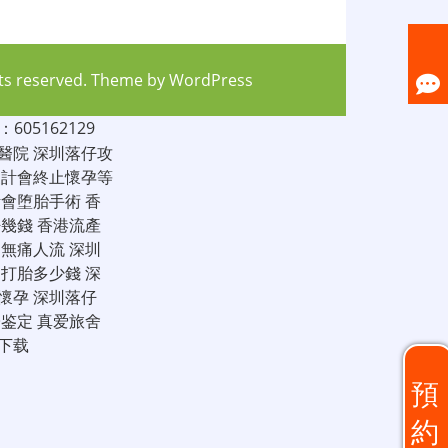
hts reserved. Theme by
WordPress
05162129
醫院
深圳落仔攻
家計會終止懷孕等
計會堕胎手術
香
仔幾錢
香港流產
圳無痛人流
深圳
圳打胎多少錢
深
懷孕
深圳落仔
子鉴定
真爱旅舍
下载
預
約