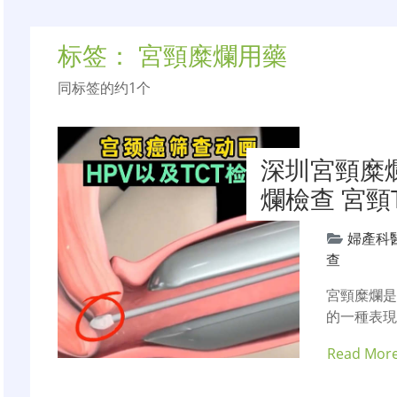
标签：
宮頸糜爛用藥
同标签的约1个
深圳宮頸糜爛
爛檢查 宮頸
婦產科
查
宮頸糜爛
的一種表
Read Mor