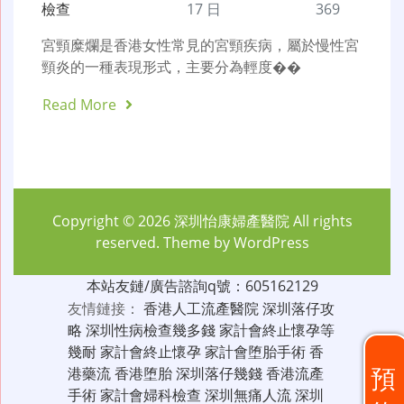
檢查
17 日
369
宮頸糜爛是香港女性常見的宮頸疾病，屬於慢性宮
頸炎的一種表現形式，主要分為輕度��
Read More
Copyright © 2026
深圳怡康婦產醫院
All rights
reserved. Theme by
WordPress
本站友鏈/廣告諮詢q號：605162129
友情鏈接：
香港人工流產醫院
深圳落仔攻
略
深圳性病檢查幾多錢
家計會終止懷孕等
幾耐
家計會終止懷孕
家計會堕胎手術
香
預
港藥流
香港堕胎
深圳落仔幾錢
香港流產
手術
家計會婦科檢查
深圳無痛人流
深圳