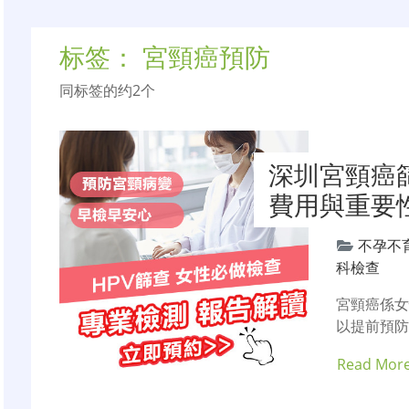
标签：
宮頸癌預防
同标签的约2个
深圳宮頸癌篩
費用與重要
不孕不
科檢查
宮頸癌係
以提前預
Read Mor