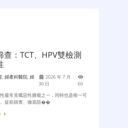
查：TCT、HPV雙檢測
性
育
,
婦產科醫院
,
婦
2026 年 7 月
30 日
60
女性最常見嘅惡性腫瘤之一，同時也是唯一可
防、提前篩查、徹底阻��
e