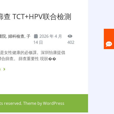
查 TCT+HPV联合檢測
醫院
,
婦科檢查
,
子
2026 年 4 月
14 日
402
查是女性健康的必修課。深圳怡康提倡
V聯合篩查。 篩查重要性 現狀��
e
hts reserved. Theme by
WordPress