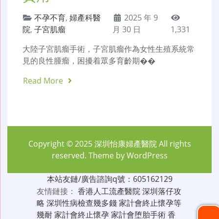
不孕不育
,
婦產科醫
2025 年 9
院
,
子宮肌瘤
月 30 日
1,331
大陸子宮肌瘤手術，子宮肌瘤作為女性生殖系統常
見的良性腫瘤，困擾着眾多育齡期��
Read More
Copyright © 2025
深圳怡康婦產醫院
All rights
reserved. Theme by
WordPress
本站友鏈/廣告諮詢q號：605162129
友情鏈接：
香港人工流產醫院
深圳落仔攻
略
深圳性病檢查幾多錢
家計會終止懷孕等
幾耐
家計會終止懷孕
家計會堕胎手術
香