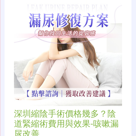
深圳縮陰手術價格幾多？陰
道緊縮術費用與效果-咳嗽漏
尿改善