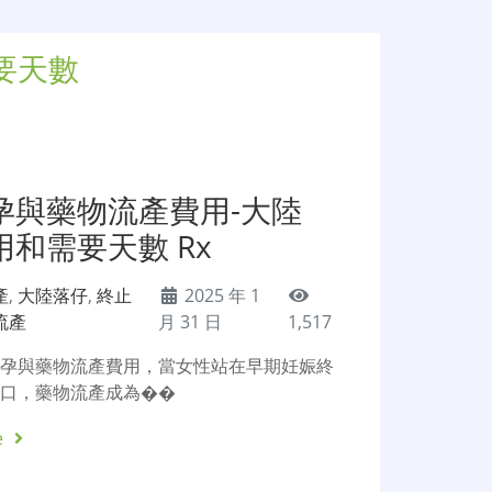
要天數
孕與藥物流產費用-大陸
和需要天數 Rx
產
,
大陸落仔
,
終止
2025 年 1
流產
月 31 日
1,517
懷孕與藥物流產費用，當女性站在早期妊娠終
路口，藥物流產成為��
e