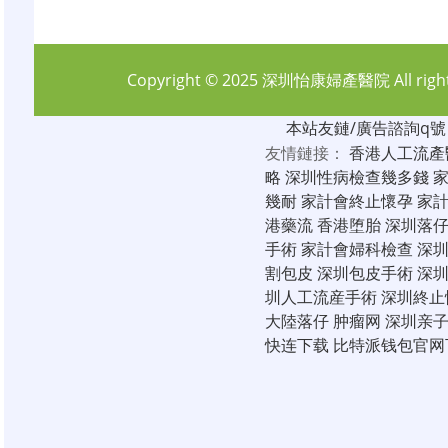
Copyright © 2025
深圳怡康婦產醫院
All rig
本站友鏈/廣告諮詢q號：6
友情鏈接：
香港人工流產
略
深圳性病檢查幾多錢
幾耐
家計會終止懷孕
家
港藥流
香港堕胎
深圳落
手術
家計會婦科檢查
深
割包皮
深圳包皮手術
深
圳人工流産手術
深圳終止
大陸落仔
肿瘤网
深圳亲
快连下载
比特派钱包官网