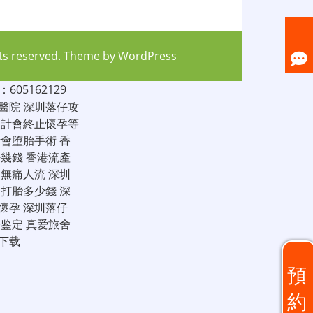
hts reserved. Theme by
WordPress
05162129
醫院
深圳落仔攻
家計會終止懷孕等
計會堕胎手術
香
仔幾錢
香港流產
圳無痛人流
深圳
圳打胎多少錢
深
懷孕
深圳落仔
子鉴定
真爱旅舍
下载
預
約