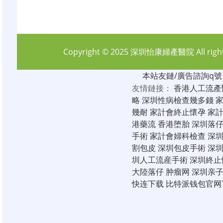
Copyright © 2025
深圳怡康婦產醫院
All rig
本站友鏈/廣告諮詢q號：6
友情鏈接：
香港人工流產
略
深圳性病檢查幾多錢
幾耐
家計會終止懷孕
家
港藥流
香港堕胎
深圳落
手術
家計會婦科檢查
深
割包皮
深圳包皮手術
深
圳人工流産手術
深圳終止
大陸落仔
肿瘤网
深圳亲
快连下载
比特派钱包官网