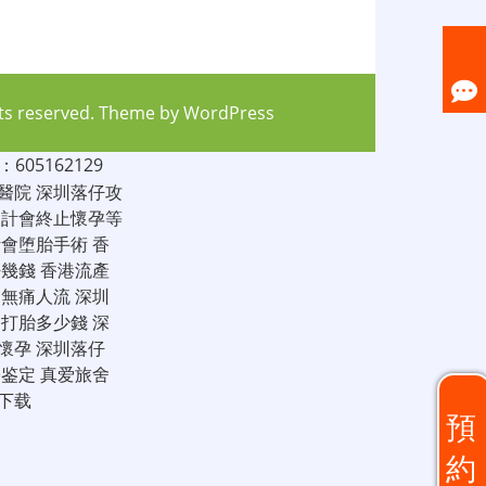
hts reserved. Theme by
WordPress
05162129
醫院
深圳落仔攻
家計會終止懷孕等
計會堕胎手術
香
仔幾錢
香港流產
圳無痛人流
深圳
圳打胎多少錢
深
懷孕
深圳落仔
子鉴定
真爱旅舍
下载
預
約