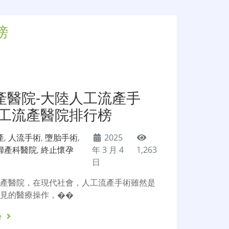
榜
產醫院-大陸人工流產手
人工流產醫院排行榜
產
,
人流手術
,
墮胎手術
,
2025
婦產科醫院
,
終止懷孕
年 3 月 4
1,263
日
流產醫院，在現代社會，人工流產手術雖然是
常見的醫療操作，��
e