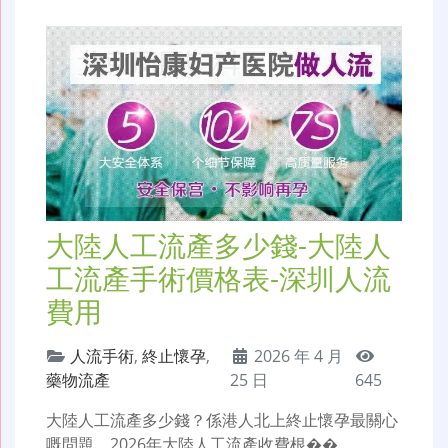
大陸人工流產多少錢-大陸人
工流產手術價格表-深圳人流
費用
人流手術
,
終止懷孕
,
2026 年 4 月
藥物流產
25 日
645
大陸人工流產多少錢？係港人北上終止懷孕最關心
嘅問題。2026年大陸人工流產收費根��