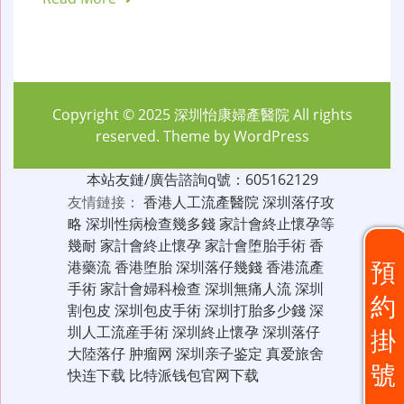
Copyright © 2025
深圳怡康婦產醫院
All rights
reserved. Theme by
WordPress
本站友鏈/廣告諮詢q號：605162129
友情鏈接：
香港人工流產醫院
深圳落仔攻
略
深圳性病檢查幾多錢
家計會終止懷孕等
幾耐
家計會終止懷孕
家計會堕胎手術
香
預
港藥流
香港堕胎
深圳落仔幾錢
香港流產
手術
家計會婦科檢查
深圳無痛人流
深圳
約
割包皮
深圳包皮手術
深圳打胎多少錢
深
圳人工流産手術
深圳終止懷孕
深圳落仔
掛
大陸落仔
肿瘤网
深圳亲子鉴定
真爱旅舍
號
快连下载
比特派钱包官网下载