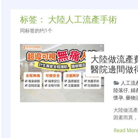
标签：
大陸人工流產手術
同标签的约1个
大陸做流產
醫院邊間做
人工流
陸落仔
,
婦
懷孕
,
藥物
大陸做流
因素而異
Read Mor