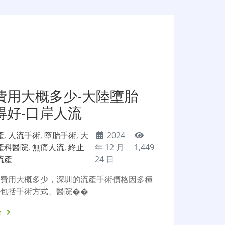
費用大概多少-大陸墮胎
得好-口岸人流
產
,
人流手術
,
墮胎手術
,
大
2024
產科醫院
,
無痛人流
,
終止
年 12 月
1,449
流產
24 日
產費用大概多少，深圳的流產手術價格因多種
，包括手術方式、醫院��
e