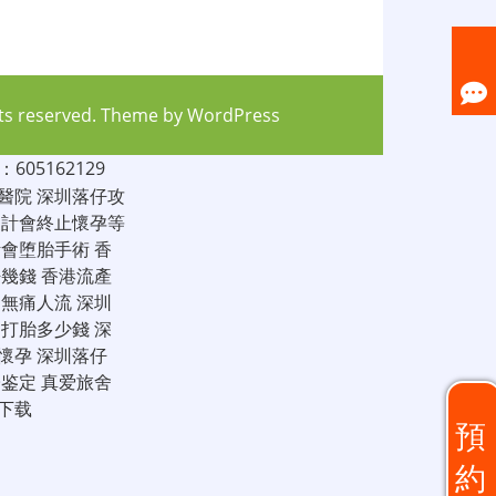
hts reserved. Theme by
WordPress
05162129
醫院
深圳落仔攻
家計會終止懷孕等
計會堕胎手術
香
仔幾錢
香港流產
圳無痛人流
深圳
圳打胎多少錢
深
懷孕
深圳落仔
子鉴定
真爱旅舍
下载
預
約