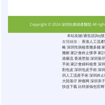
Copyright © 2024
深圳怡康婦產醫院
All rig
本站友鏈/廣告諮詢q號：6
友情鏈接：
香港人工流產
略
深圳性病檢查幾多錢
幾耐
家計會終止懷孕
家
港藥流
香港堕胎
深圳落
手術
家計會婦科檢查
深
割包皮
深圳包皮手術
深
圳人工流産手術
深圳終止
大陸落仔
肿瘤网
深圳亲
快连下载
比特派钱包官网