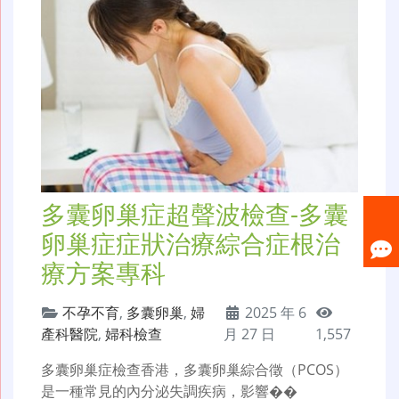
多囊卵巢症超聲波檢查-多囊
卵巢症症狀治療綜合症根治
療方案專科
不孕不育
,
多囊卵巢
,
婦
2025 年 6
產科醫院
,
婦科檢查
月 27 日
1,557
多囊卵巢症檢查香港，多囊卵巢綜合徵（PCOS）
是一種常見的內分泌失調疾病，影響��