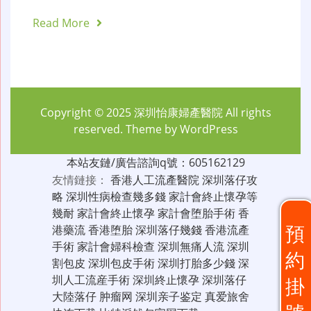
Read More
Copyright © 2025
深圳怡康婦產醫院
All rights
reserved. Theme by
WordPress
本站友鏈/廣告諮詢q號：605162129
友情鏈接：
香港人工流產醫院
深圳落仔攻
略
深圳性病檢查幾多錢
家計會終止懷孕等
幾耐
家計會終止懷孕
家計會堕胎手術
香
預
港藥流
香港堕胎
深圳落仔幾錢
香港流產
手術
家計會婦科檢查
深圳無痛人流
深圳
約
割包皮
深圳包皮手術
深圳打胎多少錢
深
圳人工流産手術
深圳終止懷孕
深圳落仔
掛
大陸落仔
肿瘤网
深圳亲子鉴定
真爱旅舍