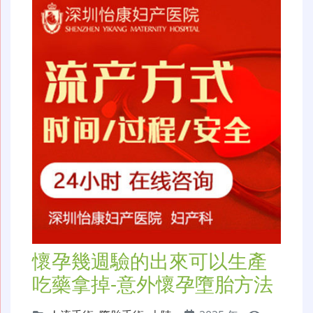
懷孕幾週驗的出來可以生產
吃藥拿掉-意外懷孕墮胎方法