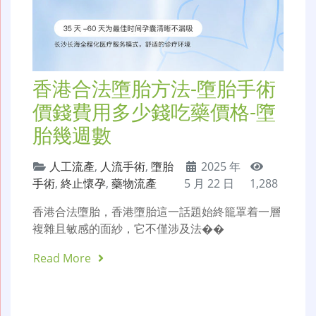
香港合法墮胎方法-墮胎手術
價錢費用多少錢吃藥價格-墮
胎幾週數
人工流產
,
人流手術
,
墮胎
2025 年
手術
,
終止懷孕
,
藥物流產
5 月 22 日
1,288
香港合法墮胎，香港墮胎這一話題始終籠罩着一層
複雜且敏感的面紗，它不僅涉及法��
Read More