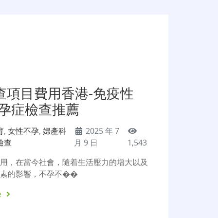
查項目費用香港-免疫性
不孕症檢查推薦
育
,
女性不孕
,
婦產科
2025 年 7
檢查
月 9 日
1,543
費用，在當今社會，隨着生活壓力的增大以及
因素的影響，不孕不��
e