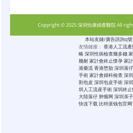
Copyright © 2025
深圳怡康婦產醫院
All rig
本站友鏈/廣告諮詢q號：6
友情鏈接：
香港人工流產
略
深圳性病檢查幾多錢
幾耐
家計會終止懷孕
家
港藥流
香港堕胎
深圳落
手術
家計會婦科檢查
深
割包皮
深圳包皮手術
深
圳人工流産手術
深圳終止
大陸落仔
肿瘤网
深圳亲
快连下载
比特派钱包官网