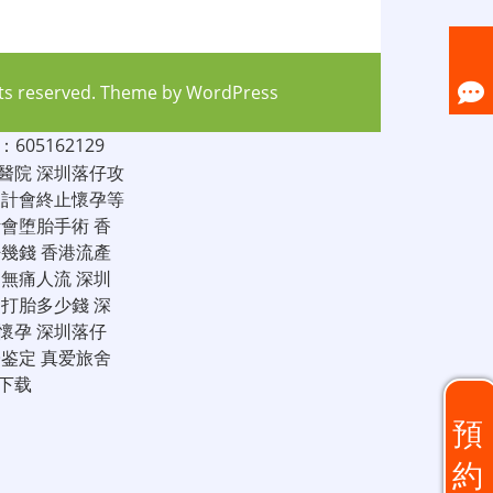
hts reserved. Theme by
WordPress
05162129
醫院
深圳落仔攻
家計會終止懷孕等
計會堕胎手術
香
仔幾錢
香港流產
圳無痛人流
深圳
圳打胎多少錢
深
懷孕
深圳落仔
子鉴定
真爱旅舍
下载
預
約