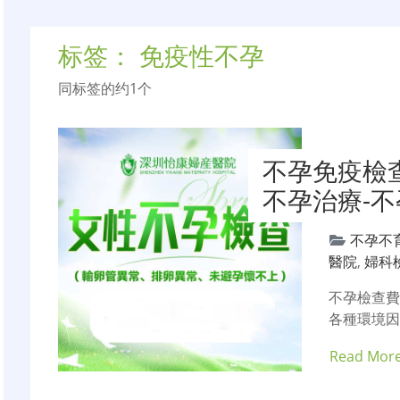
标签：
免疫性不孕
同标签的约1个
不孕免疫檢
不孕治療-
不孕不
醫院
,
婦科
不孕檢查
各種環境
Read Mor