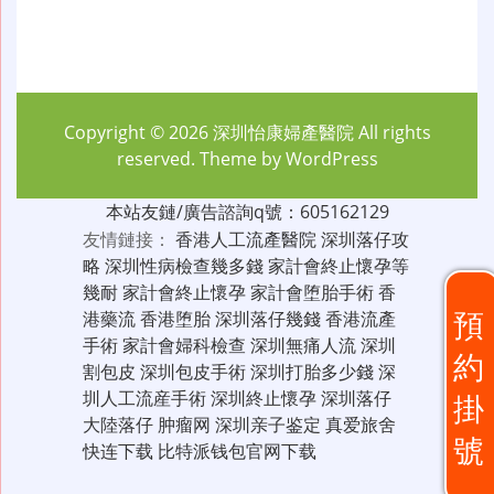
Copyright © 2026
深圳怡康婦產醫院
All rights
reserved. Theme by
WordPress
本站友鏈/廣告諮詢q號：605162129
友情鏈接：
香港人工流產醫院
深圳落仔攻
略
深圳性病檢查幾多錢
家計會終止懷孕等
幾耐
家計會終止懷孕
家計會堕胎手術
香
預
港藥流
香港堕胎
深圳落仔幾錢
香港流產
手術
家計會婦科檢查
深圳無痛人流
深圳
約
割包皮
深圳包皮手術
深圳打胎多少錢
深
圳人工流産手術
深圳終止懷孕
深圳落仔
掛
大陸落仔
肿瘤网
深圳亲子鉴定
真爱旅舍
號
快连下载
比特派钱包官网下载