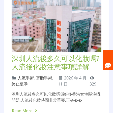
深圳人流後多久可以化妝嗎?
人流後化妝注意事項詳解
人流手術
,
墮胎手術
,
2026 年 4 月
終止懷孕
11 日
329
深圳人流後多久可以化妝嗎係好多香港女性關注嘅
問題,人流後化妝時間非常重要,正確��
Read More