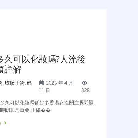
多久可以化妝嗎?人流後
項詳解
術
,
墮胎手術
,
終
2026 年 4 月
11 日
328
多久可以化妝嗎係好多香港女性關注嘅問題,
時間非常重要,正確��
e