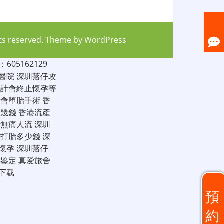
hts reserved. Theme by
WordPress
05162129
醫院
深圳落仔攻
家計會終止懷孕等
計會堕胎手術
香
仔幾錢
香港流產
圳無痛人流
深圳
圳打胎多少錢
深
懷孕
深圳落仔
子鉴定
真爱旅舍
下载
預
約