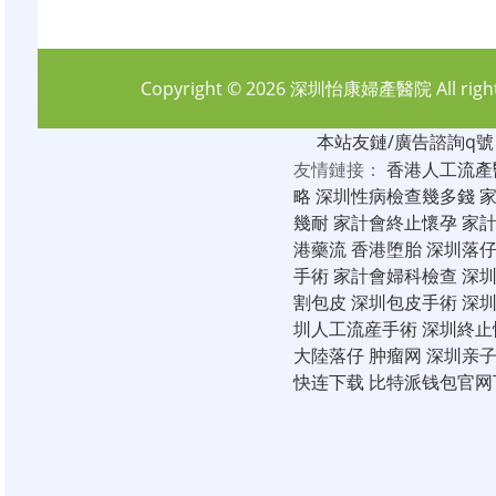
Copyright © 2026
深圳怡康婦產醫院
All rig
本站友鏈/廣告諮詢q號：6
友情鏈接：
香港人工流產
略
深圳性病檢查幾多錢
幾耐
家計會終止懷孕
家
港藥流
香港堕胎
深圳落
手術
家計會婦科檢查
深
割包皮
深圳包皮手術
深
圳人工流産手術
深圳終止
大陸落仔
肿瘤网
深圳亲
快连下载
比特派钱包官网